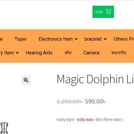
0.00
৳
le
Toper
Electronics Item
bracelet
Others P
ry Item
Hearing Aids
কাঁথা
Camera
কমফোর্টার
Magic Dolphin L
1,290.00
৳
590.00
৳
অর্ডার করতে
অর্ডার করুন
বাটনে ক্লিক করুন।