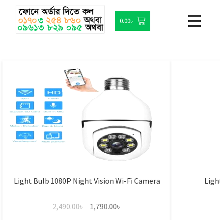
0.00
৳
Light Bulb 1080P Night Vision Wi-Fi Camera
Ligh
2,490.00
৳
1,790.00
৳